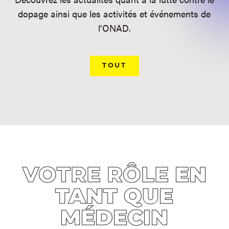
dopage ainsi que les activités et événements de
l’ONAD.
TOUT
VOTRE RÔLE
EN
TANT QUE
MÉDECIN