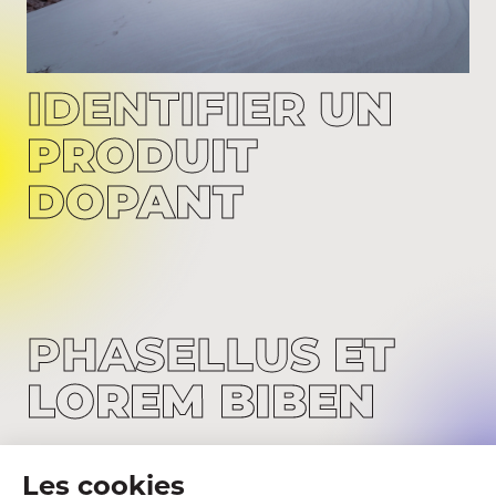
IDENTIFIER
UN
PRODUIT
DOPANT
PHASELLUS
ET
LOREM BIBEN
Lorem ipsum dolor sit amet, consectetuer
adipiscing elit. Aenean commodo ligula eget