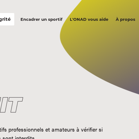
grité
Encadrer un sportif
L'ONAD vous aide
À propos
IT
ifs professionnels et amateurs à vérifier si
sont interdits.