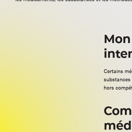
Mon 
inter
Certains mé
substances
hors compét
Comm
médi