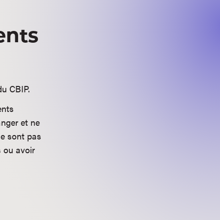
ents
du CBIP.
ents
anger et ne
ne sont pas
 ou avoir