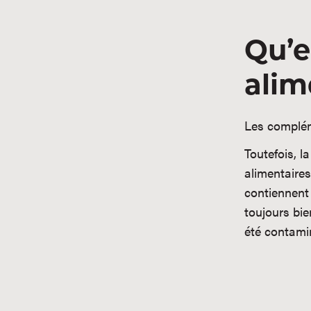
Qu’e
alim
Les compléme
Toutefois, l
alimentaires
contiennent
toujours bi
été contamin