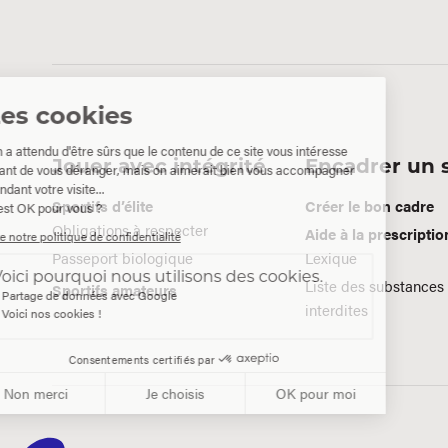
Jouer avec intégrité
Encadrer un s
Sportifs d’élite
Créer le bon cadre
Obligations à respecter
Aide à la prescriptio
Passeport biologique
Lexique
Liste des substances
Sportifs amateurs
interdites